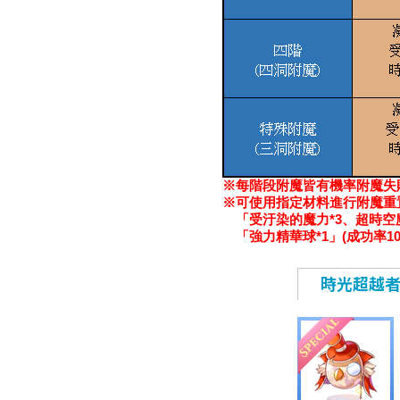
※每階段附魔皆有機率附魔失
※可使用指定材料進行附魔重
「受汙染的魔力*3、超時空魔力
「強力精華球*1」(成功率10
時光超越