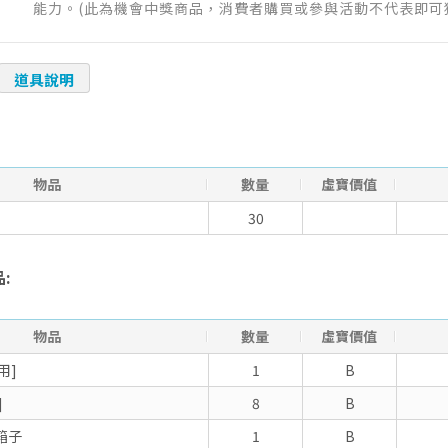
能力。(此為機會中獎商品，消費者購買或參與活動不代表即可
道具說明
物品
數量
虛寶價值
30
:
物品
數量
虛寶價值
用]
1
B
]
8
B
箱子
1
B