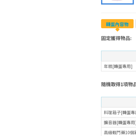
轉蛋內容物
固定獲得物品:
年糕[轉蛋專用]
隨機取得1項物品
料理箱子[轉蛋專
擴音器[轉蛋專用
高級戰鬥藥10個