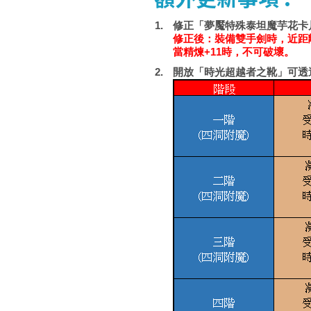
修正「夢魘特殊泰坦魔芋花卡
修正後：裝備雙手劍時，近距離
當精煉+11時，不可破壞。
開放「時光超越者之靴」可透過N