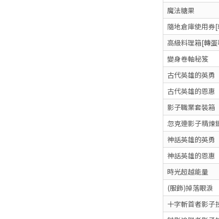
魔法糖果
隨地倉庫使用券[
高級料理箱[轉蛋
變身卷軸秘笈
古代英雄的英勇
古代英雄的恩惠
影子職業套裝箱
忽克連影子精煉
神話英雄的英勇
神話英雄的恩惠
時光超越能量
(服飾)掉落眼淚
十字斬首者影子