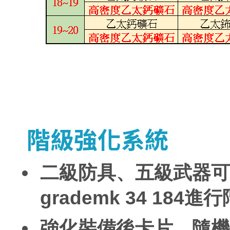
階級強化系統
二級防具、五級武器可
grademk 34 184
強化裝備後卡片、隨機