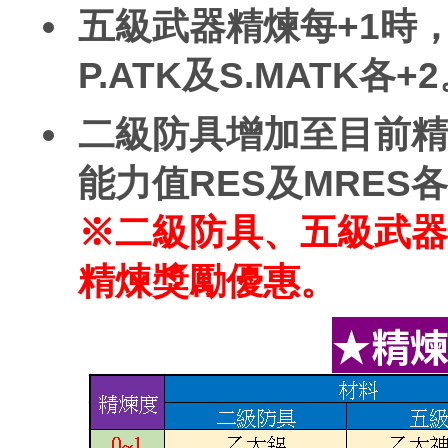
五級武器精煉每+1時，
P.ATK及S.MATK各+
二級防具增加至目前精煉
能力值RES及MRES各
※二級防具、五級武器
精煉獎勵優惠。
★精煉