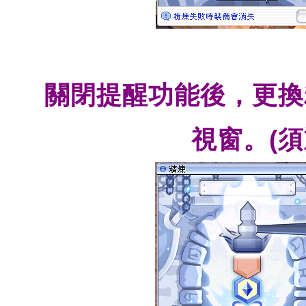
關閉提醒功能後，更換
視窗。(須