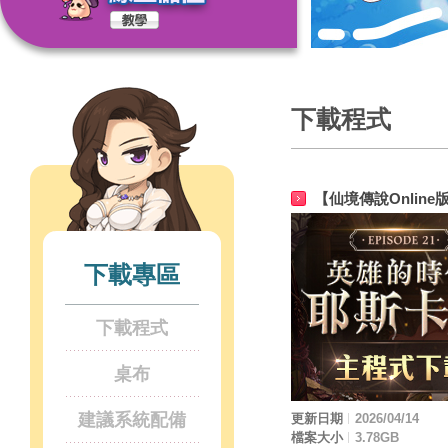
下載程式
【仙境傳說Onlin
下載專區
下載程式
桌布
建議系統配備
更新日期
2026/04/14
檔案大小
3.78GB