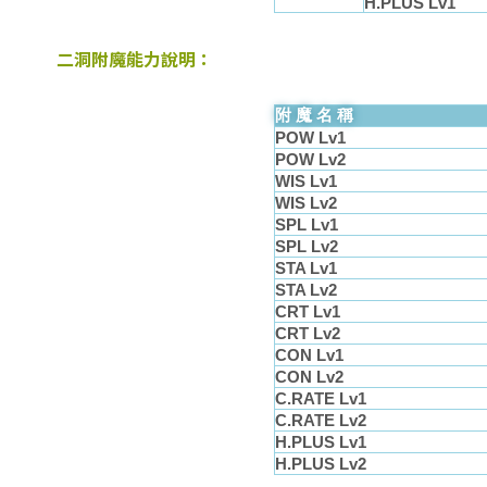
H.PLUS Lv1
二洞附魔能力說明：
附魔名稱
POW Lv1
POW Lv2
WIS Lv1
WIS Lv2
SPL Lv1
SPL Lv2
STA Lv1
STA Lv2
CRT Lv1
CRT Lv2
CON Lv1
CON Lv2
C.RATE Lv1
C.RATE Lv2
H.PLUS Lv1
H.PLUS Lv2