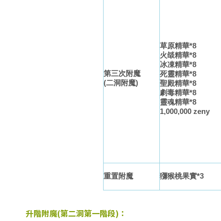
草原精華*8
火燄精華*8
冰凍精華*8
第三次附魔
死靈精華*8
(二洞附魔)
聖殿精華*8
劇毒精華*8
靈魂精華*8
1,000,000 zeny
重置附魔
獼猴桃果實*3
升階附魔(第二洞第一階段)：