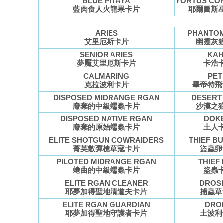
BLUE PITAYA
YORTUS CO
藍肉食人火龍果卡片
耶爾圖斯
ARIES
PHANTO
艾里厄斯卡片
幽靈灰
SENIOR ARIES
KA
夢魘艾里厄斯卡片
卡浩
CALMARING
PET
克拉波利卡片
畢帝特飛
DISPOSED MIDRANGE RGAN
DESERT
廢棄的中級蠕蟲卡片
沙漠之
DISPOSED NATIVE RGAN
DOKE
廢棄的原始蠕蟲卡片
土人
ELITE SHOTGUN COWRAIDERS
THIEF B
菁英散彈槍草寇卡片
盜蟲卵
PILOTED MIDRANGE RGAN
THIEF
蜷曲的中級蠕蟲卡片
盜蟲
ELITE RGAN CLEANER
DROS
耶夢加得聖地清道夫卡片
捕蟲草
ELITE RGAN GUARDIAN
DRO
耶夢加得聖地守護者卡片
土波利