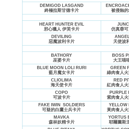
DEMIGOD LASGAND
ENCROAC
終極拉斯甘德卡片
被侵蝕的
HEART HUNTER EVIL
JUN
邪心獵人 伊芙卡片
仿真蓉可
DEVILING
ANGEL
惡魔波利卡片
天使波
BATHORY
BOSS P
巫婆卡片
大王喵
BLUE MOON LOLI RURI
GREEN P
藍月魔女卡片
綠肉食人火
CLIOLIMA
RED PI
海天使卡片
紅肉食人火
COPO
PURPLE 
可波卡片
紫肉食人火
FAKE IWIN SOLDIERS
YELLOW 
可疑的白鷹士兵卡片
黃肉食人火
MAVKA
YORTUS 
森林妖精卡片
耶爾圖斯