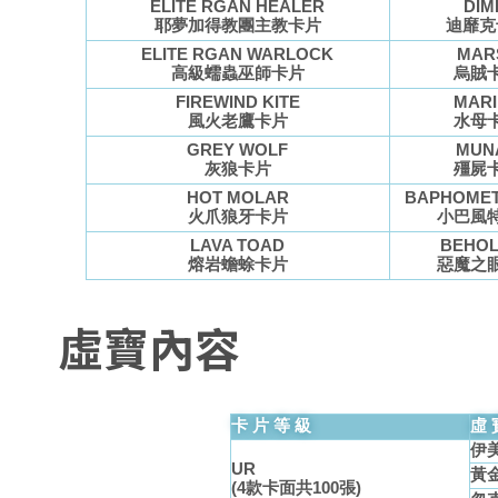
ELITE RGAN HEALER
DIM
耶夢加得教團主教卡片
迪靡克
ELITE RGAN WARLOCK
MAR
高級蠕蟲巫師卡片
烏賊
FIREWIND KITE
MAR
風火老鷹卡片
水母
GREY WOLF
MUN
灰狼卡片
殭屍
HOT MOLAR
BAPHOMET
火爪狼牙卡片
小巴風
LAVA TOAD
BEHO
熔岩蟾蜍卡片
惡魔之
虛寶內容
卡片等級
虛
伊美
UR
黃金
(4款卡面共100張)